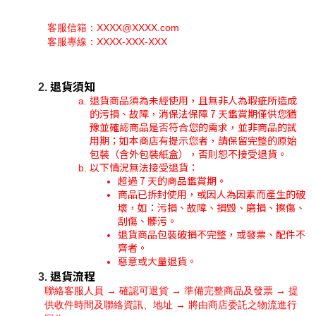
 客服信箱：XXXX@XXXX.com
 客服專線：XXXX-XXX-XXX
退貨須知
退貨商品須為未經使用，且無非人為瑕疵所造成
的污損、故障，消保法保障 7 天鑑賞期僅供您猶
豫並確認商品是否符合您的需求，並非商品的試
用期；如本商店有提示您者，請保留完整的原始
包裝（含外包裝紙盒），否則恕不接受退貨。
以下情況無法接受退貨：
超過 7 天的商品鑑賞期。
商品已拆封使用，或因人為因素而產生的破
壞，如：污損、故障、損毀、磨損、擦傷、
刮傷、髒污。
退貨商品包裝破損不完整，或發票、配件不
齊者。
惡意或大量退貨。
退貨流程
聯絡客服人員 → 確認可退貨 → 準備完整商品及發票 → 提
供收件時間及聯絡資訊、地址 → 將由商店委託之物流進行